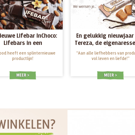
ieuwe Lifebar InChoco:
En gelukkig nieuwjaar
Lifebars in een
Tereza, de eigenaress
chocoladelaagje!
Lifefood
food heeft een splinternieuwe
“Aan alle liefhebbers van prod
productlijn!
vol leven en liefde!”
MEER
MEER