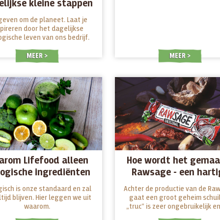
lijkse kleine stappen
die tellen
even om de planeet. Laat je
spireren door het dagelijkse
ogische leven van ons bedrijf.
MEER
MEER
rom Lifefood alleen
Hoe wordt het gemaa
logische ingrediënten
Rawsage - een harti
gebruikt
snackreep
gisch is onze standaard en zal
Achter de productie van de Ra
tijd blijven. Hier leggen we uit
gaat een groot geheim schuil
waarom.
„truc“ is zeer ongebruikelijk en
school" voor deze moderne tijd