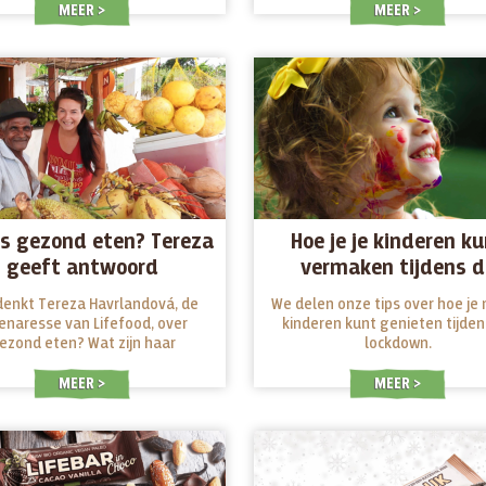
MEER
MEER
is gezond eten? Tereza
Hoe je je kinderen k
geeft antwoord
vermaken tijdens d
lockdown
denkt Tereza Havrlandová, de
We delen onze tips over hoe je 
enaresse van Lifefood, over
kinderen kunt genieten tijden
ezond eten? Wat zijn haar
lockdown.
aanbevelingen?
MEER
MEER