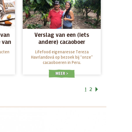
 van
Verslag van een (iets
e van
andere) cacaoboer
ucten
Lifefood eigenaresse Tereza
Havrlandová op bezoek bij “onze”
cacaoboeren in Peru.
MEER
1
2
Volgende