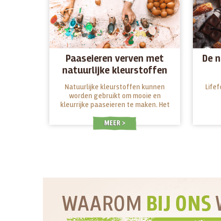
Paaseieren verven met
De n
natuurlijke kleurstoffen
Natuurlijke kleurstoffen kunnen
Life
worden gebruikt om mooie en
kleurrijke paaseieren te maken. Het
enige wat je nodig hebt zijn wat
hardgekookte eieren en wat simpele,
MEER
natuurlijke ingrediënten. Hoe
makkelijk kan het zijn. Probeer het de
komende Paasdagen eens uit!