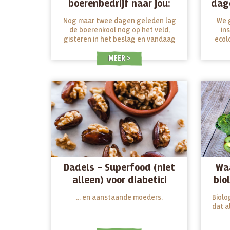
boerenbedrijf naar jou:
dage
boerenkoolchips uit het
Nog maar twee dagen geleden lag
We g
seizoen, ze zijn er!
de boerenkool nog op het veld,
in
gisteren in het beslag en vandaag
ecol
heb jij ze in handen: de allerverste
boerenkoolchips die je kunt vinden.
MEER
Dadels – Superfood (niet
Waa
alleen) voor diabetici
bio
... en aanstaande moeders.
Biolo
dat al