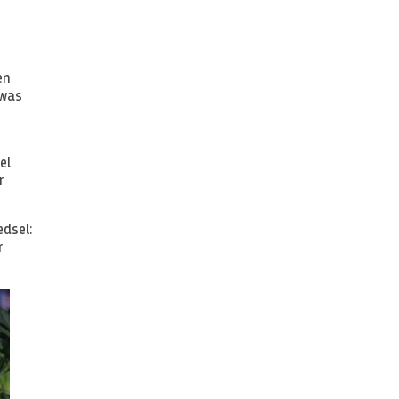
en
 was
el
r
edsel:
r