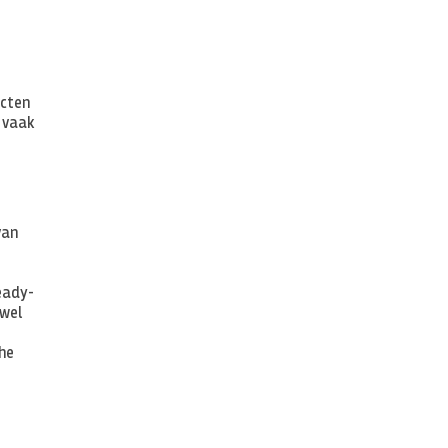
ucten
 vaak
van
eady-
 wel
he