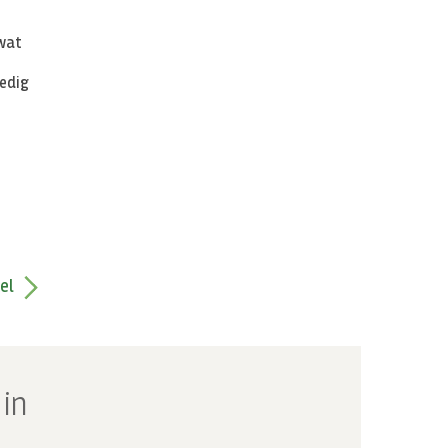
 wat
ledig
el
 in