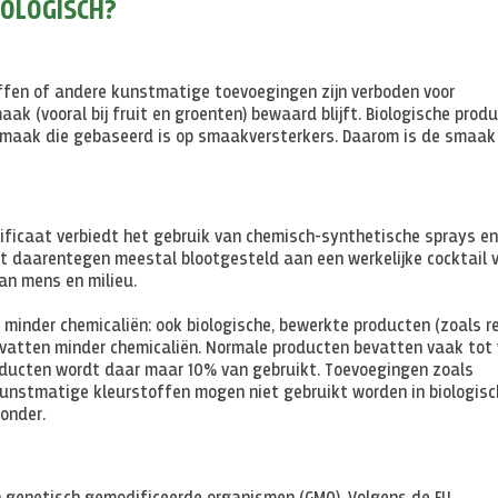
OLOGISCH?
ffen of andere kunstmatige toevoegingen zijn verboden voor
ak (vooral bij fruit en groenten) bewaard blijft. Biologische prod
 smaak die gebaseerd is op smaakversterkers. Daarom is de smaak
rtificaat verbiedt het gebruik van chemisch-synthetische sprays en
t daarentegen meestal blootgesteld aan een werkelijke cocktail 
van mens en milieu.
n minder chemicaliën: ook biologische, bewerkte producten (zoals r
evatten minder chemicaliën. Normale producten bevatten vaak tot
roducten wordt daar maar 10% van gebruikt. Toevoegingen zoals
kunstmatige kleurstoffen mogen niet gebruikt worden in biologisc
zonder.