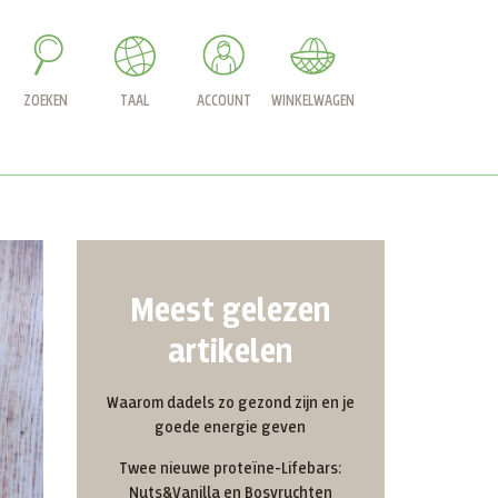
ZOEKEN
TAAL
ACCOUNT
WINKELWAGEN
Meest gelezen
artikelen
Waarom dadels zo gezond zijn en je
goede energie geven
Twee nieuwe proteïne-Lifebars:
Nuts&Vanilla en Bosvruchten