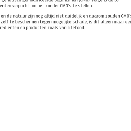
an genetisch gemodificeerde organismen (GMO). Volgens de EU
centen verplicht om het zonder GMO’s te stellen.
en de natuur zijn nog altijd niet duidelijk en daarom zouden GMO’
zelf te beschermen tegen mogelijke schade, is dit alleen maar ee
grediënten en producten zoals van Lifefood.