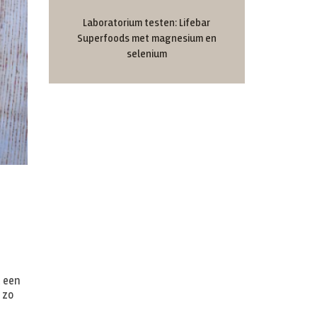
Laboratorium testen: Lifebar
Superfoods met magnesium en
selenium
l een
 zo