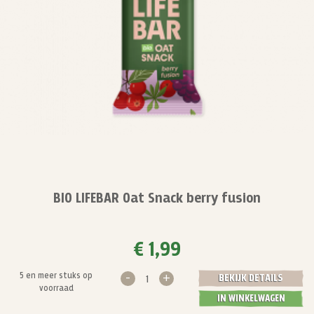
BIO LIFEBAR Oat Snack berry fusion
€ 1,99
-
+
5 en meer stuks op
BEKIJK DETAILS
voorraad
IN WINKELWAGEN