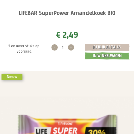
LIFEBAR SuperPower Amandelkoek BIO
€ 2,49
-
+
5 en meer stuks op
BEKIJK DETAILS
voorraad
IN WINKELWAGEN
Nieuw