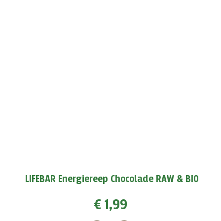
7 gewoontes die afvallen makkelijk maken!
De zomer komt eraan! Maak je klaar voor het strandseizoen
met Lifefood producten
MEER >
LIFEBAR Energiereep Chocolade RAW & BIO
€ 1,99