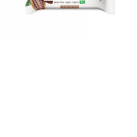
Hoe geef je je kids nieuwe energie voor het
nieuwe schooljaar?
We hebben nog geen tijd gehad om gewend te raken aan de
vakantie, en hij is alweer voorbij. De zomer was leuk, vol
plezier, nieuwe uitdagingen en avonturen. Nu wacht er een
nieuw schooljaar voor jong en oud. Welke snacks geven ze
energie op school en welke maken ze moe?
MEER >