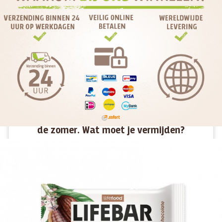
Voedsel dat je gegarandeerd koel houdt in
de zomer. Wat moet je vermijden?
Het is heet, de zon brandt en het enige wat je wil is een
groot glas met een ijskoud drankje of een grote schep ijs.
Maar is dat wel de beste keuze voor je lichaam? Welke
voedingsmiddelen werken verkoelend in de zomer en welke
moeten we vermijden?
MEER >