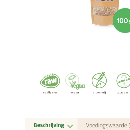
Really RAW
Vegan
Glutenvrij
Lactosevri
Beschrijving
Voedingswaarde (