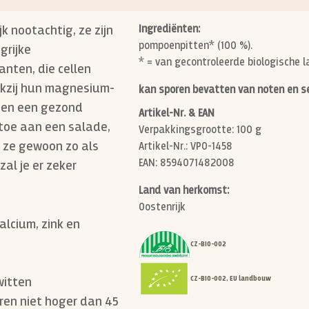
k nootachtig, ze zijn
Ingrediënten:
pompoenpitten* (100 %).
grijke
* = van gecontroleerde biologische 
anten, die cellen
nkzij hun magnesium-
kan sporen bevatten van noten en
n en een gezond
Artikel-Nr. & EAN
oe aan een salade,
Verpakkingsgrootte: 100 g
t ze gewoon zo als
Artikel-Nr.: VP0-1458
EAN: 8594071482008
zal je er zeker
Land van herkomst:
Oostenrijk
alcium, zink en
CZ-BIO-002
CZ-BIO-002, EU landbouw
witten
ren niet hoger dan 45