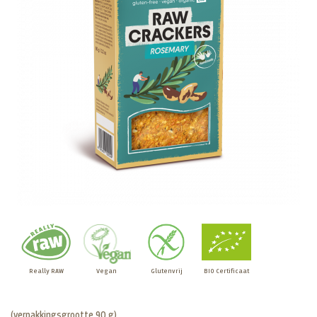
Really RAW
Vegan
Glutenvrij
BIO Certificaat
(verpakkingsgrootte 90 g)